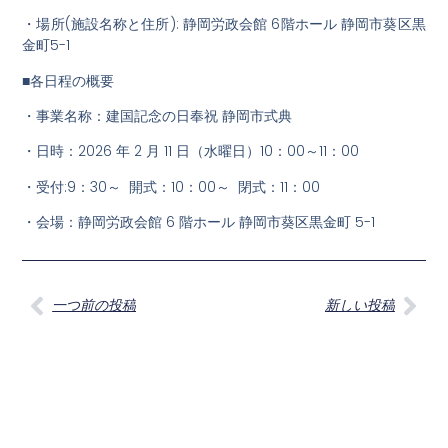
・場所(施設名称と住所): 静岡労政会館 6階ホール 静岡市葵区黒
金町5-1
■各日程の概要
・事業名称：建国記念の日奉祝 静岡市式典
・日時：2026 年 2 月 11 日（水曜日）10：00～11：00
・受付:9：30～
開式：10：00～
閉式：11：00
・会場：静岡労政会館
6
階ホール 静岡市葵区黒金町
5-1
一つ前の投稿
新しい投稿