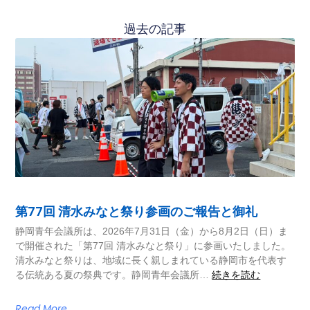
過去の記事
第77回 清水みなと祭り参画のご報告と御礼
静岡青年会議所は、2026年7月31日（金）から8月2日（日）ま
で開催された「第77回 清水みなと祭り」に参画いたしました。
清水みなと祭りは、地域に長く親しまれている静岡市を代表す
る伝統ある夏の祭典です。静岡青年会議所…
続きを読む
Read More