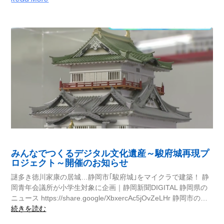
みんなでつくるデジタル文化遺産～駿府城再現プ
ロジェクト～開催のお知らせ
謎多き徳川家康の居城…静岡市｢駿府城｣をマイクラで建築！ 静
岡青年会議所が小学生対象に企画｜静岡新聞DIGITAL 静岡県の
ニュース https://share.google/XbxercAc5jOvZeLHr 静岡市の…
続きを読む