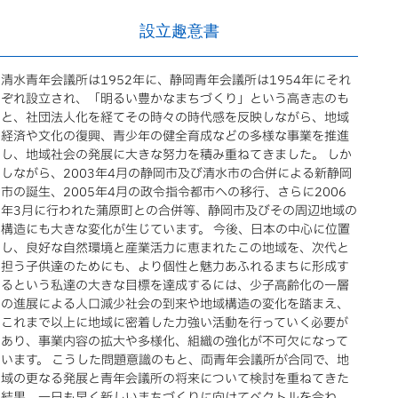
設立趣意書
清水青年会議所は1952年に、静岡青年会議所は1954年にそれ
ぞれ設立され、「明るい豊かなまちづくり」という高き志のも
と、社団法人化を経てその時々の時代感を反映しながら、地域
経済や文化の復興、青少年の健全育成などの多様な事業を推進
し、地域社会の発展に大きな努力を積み重ねてきました。 しか
しながら、2003年4月の静岡市及び清水市の合併による新静岡
市の誕生、2005年4月の政令指令都市への移行、さらに2006
年3月に行われた蒲原町との合併等、静岡市及びその周辺地域の
構造にも大きな変化が生じています。 今後、日本の中心に位置
し、良好な自然環境と産業活力に恵まれたこの地域を、次代と
担う子供達のためにも、より個性と魅力あふれるまちに形成す
るという私達の大きな目標を達成するには、少子高齢化の一層
の進展による人口減少社会の到来や地域構造の変化を踏まえ、
これまで以上に地域に密着した力強い活動を行っていく必要が
あり、事業内容の拡大や多様化、組織の強化が不可欠になって
います。 こうした問題意識のもと、両青年会議所が合同で、地
域の更なる発展と青年会議所の将来について検討を重ねてきた
結果、一日も早く新しいまちづくりに向けてベクトルを合わ