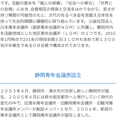
です。活動の基本を「個人の修練」「社会への奉仕」「世界と
の友情」におき､会員相互の啓発と交流をはかりながら、若さが
持つ無限の可能性のもと、次代の在るべき姿を見据え主体性を
持って社会的課題に積極的に取り組んでいます。 公益社団法人
日本青年会議所（国家青年会議所ＮＯＭ）に所属し、静岡市内
を活動地域とした地区青年会議所（ＬＯＭ）の１つです。 2015
年1月時点で231名の現役会員と旧３ＬＯＭも含めて約１３００
名の卒業生であるＯＢ会員で構成されております。
静岡青年会議所設立
２００３年４月、静岡市・清水市が合併し新しい静岡市が誕
生、２００５年４月には政令指定都市へと移行していく時代の
変化の中で、旧清水青年会議所・旧静岡青年会議所・旧駿河青
年会議所メンバーが創設メンバーとなり、２００６年、新設の
青年会議所として静岡青年会議所が誕生しました。