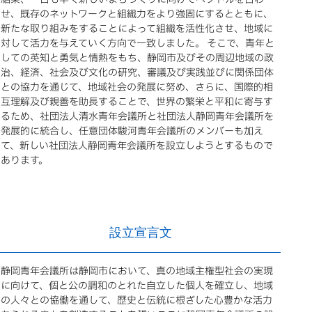
せ、既存のネットワークと組織力をより強固にするとともに、
新たな取り組みをすることによって組織を活性化させ、地域に
対して活力を与えていく方向で一致しました。 そこで、青年と
しての英知と勇気と情熱をもち、静岡市及びその周辺地域の政
治、経済、社会及び文化の研究、審議及び実践並びに関係団体
との協力を通じて、地域社会の発展に努め、さらに、国際的相
互理解及び親善を助長することで、世界の繁栄と平和に寄与す
るため、社団法人清水青年会議所と社団法人静岡青年会議所を
発展的に統合し、任意団体駿河青年会議所のメンバーも加え
て、新しい社団法人静岡青年会議所を設立しようとするもので
あります。
設立宣言文
静岡青年会議所は静岡市において、真の地域主権型社会の実現
に向けて、個と公の調和のとれた自立した個人を確立し、地域
の人々との協働を通して、歴史と伝統に根ざした心豊かな活力