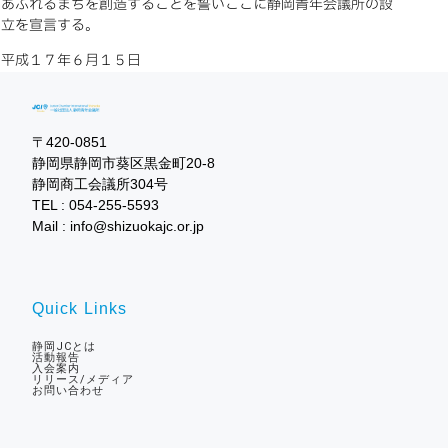
あふれるまちを創造することを誓いここに静岡青年会議所の設
立を宣言する。
平成１７年６月１５日
〒420-0851

静岡県静岡市葵区黒金町20-8

静岡商工会議所304号

TEL : 054-255-5593

Mail : info@shizuokajc.or.jp
Quick Links
静岡JCとは
活動報告
入会案内
リリース/メディア
お問い合わせ