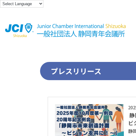
プレスリリース
202
静
ビ
静