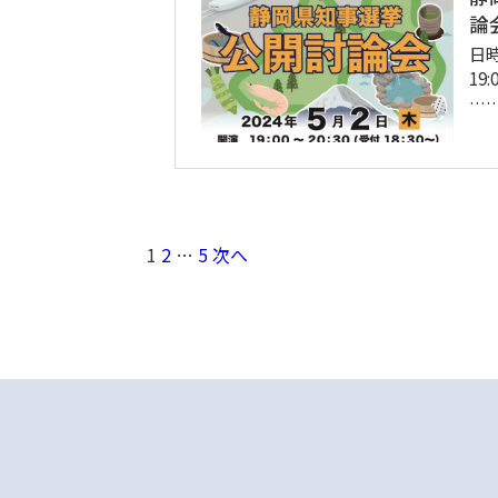
論
日時
19
…
1
2
…
5
次へ