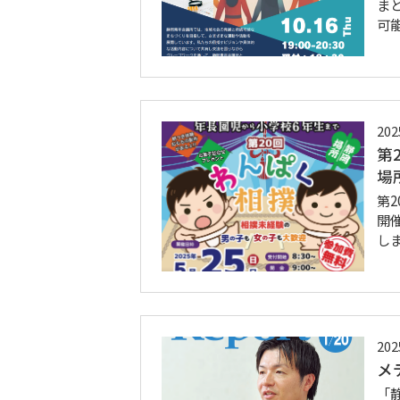
ま
可
202
第
場
第
開
し
202
メ
「