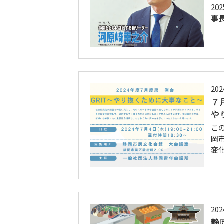
20
事
202
７
や
こ
岡
変
202
静