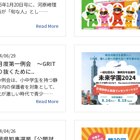
25年1月20日号に、河原崎理
長が「旬な人」とし……
Read More
4/06/29
月度第一例会 〜GRIT
り抜くために..
の例会は、小中学生を持つ静
市内の保護者を対象として、
化が激しい時代で青少……
Read More
4/04/26
岡県知事選挙「公開討