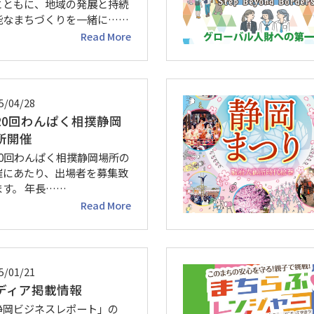
とともに、地域の発展と持続
能なまちづくりを一緒に……
Read More
5/04/28
20回わんぱく相撲静岡
所開催
20回わんぱく相撲静岡場所の
催にあたり、出場者を募集致
ます。 年長……
Read More
5/01/21
ディア掲載情報
静岡ビジネスレポート」の